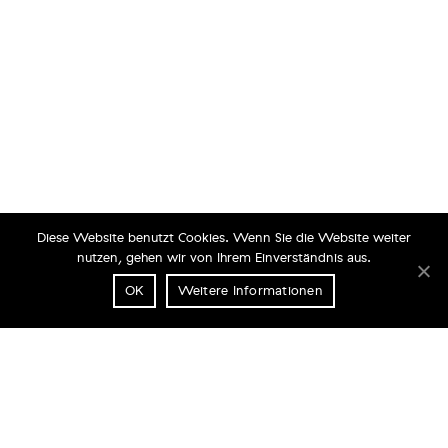
Diese Website benutzt Cookies. Wenn Sie die Website weiter
nutzen, gehen wir von Ihrem Einverständnis aus.
OK
Weitere Informationen
PASSION PAC
THE ART OF FINE PACKAGING