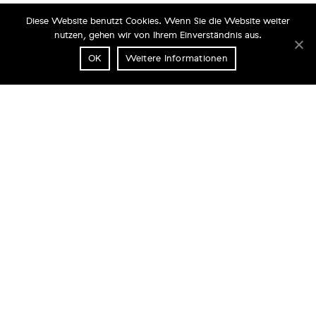
Diese Website benutzt Cookies. Wenn Sie die Website weiter
nutzen, gehen wir von Ihrem Einverständnis aus.
OK
Weitere Informationen
PASSION PAC
THE ART OF FINE PACKAGING
Contact
Imprint
Politique de confidentialité