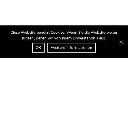
Diese Website benutzt Cookies. Wenn Sie die Website weiter
nutzen, gehen wir von Ihrem Einverständnis aus.
OK
Weitere Informationen
PASSION PAC
THE ART OF FINE PACKAGING
Contact
Imprint
Politique de confidentialité