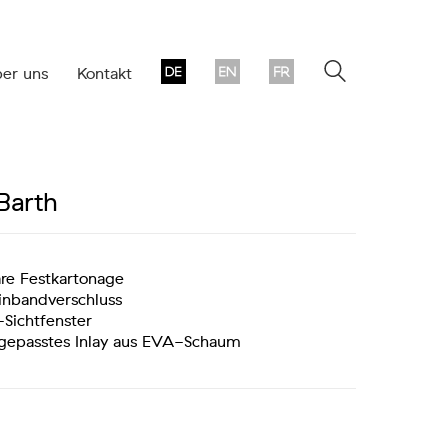
er uns
Kontakt
 Barth
are Festkartonage
inbandverschluss
Sichtfenster
epasstes Inlay aus EVA-Schaum