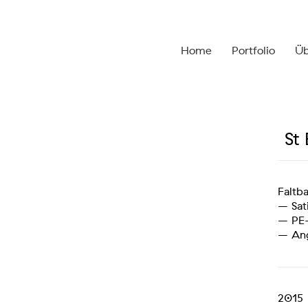
Home
Portfolio
Üb
St
Faltb
– Sat
– PE-
– Ang
2015