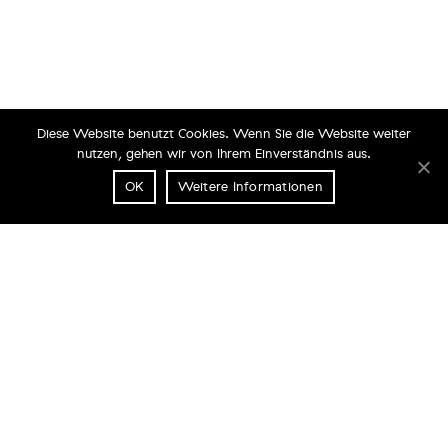
Diese Website benutzt Cookies. Wenn Sie die Website weiter
nutzen, gehen wir von Ihrem Einverständnis aus.
OK
Weitere Informationen
PASSION PAC
THE ART OF FINE PACKAGING
Kontakt
Impressum
Datenschutz