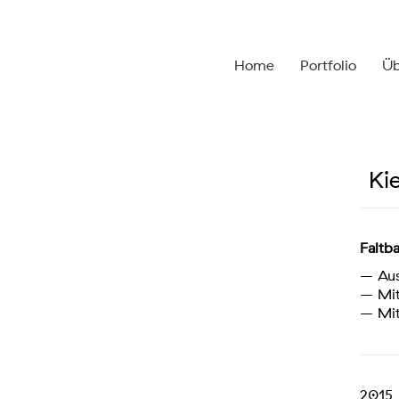
Home
Portfolio
Üb
Kie
Faltb
– Aus
– Mit
– Mit
2015