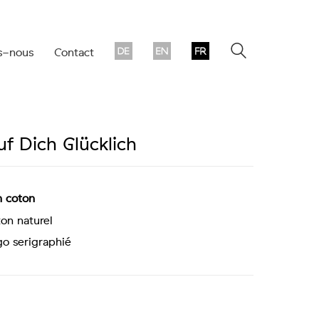
s-nous
Contact
uf Dich Glücklich
n coton
on naturel
o serigraphié