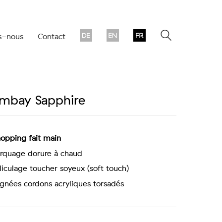
s-nous
Contact
mbay Sapphire
hopping fait main
quage dorure à chaud
liculage toucher soyeux (soft touch)
gnées cordons acryliques torsadés