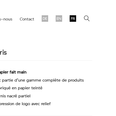
s-nous
Contact
ris
pier fait main
t partie d’une gamme complète de produits
riqué en papier teinté
nis nacré partiel
ression de logo avec relief