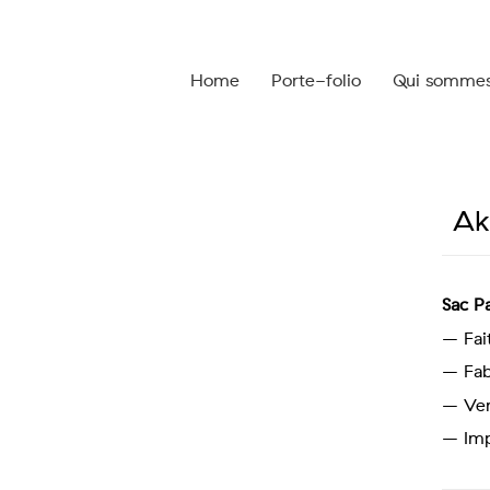
Home
Porte-folio
Qui somme
Ak
Sac Pa
– Fai
– Fab
– Ver
– Imp