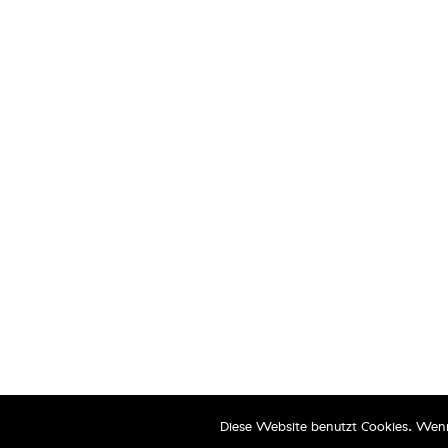
PASSION PAC
THE ART OF FINE PACKAGING
Contact
Imprint
Politique de confidentialité
© PASSION PAC GmbH 2020
Diese Website benutzt Cookies. Wenn